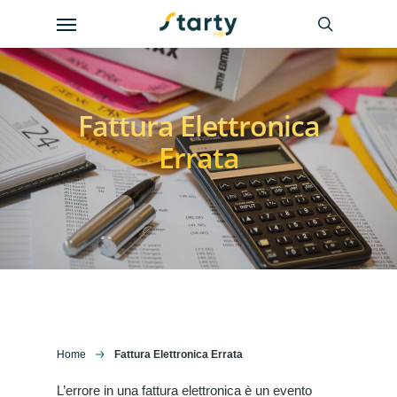
Skip
Menu
to
search
main
content
Fattura Elettronica
Errata
Home
Fattura Elettronica Errata
L’errore in una fattura elettronica è un evento