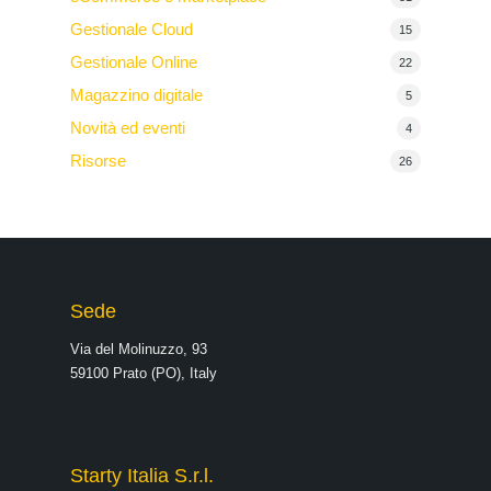
Gestionale Cloud
15
Gestionale Online
22
Magazzino digitale
5
Novità ed eventi
4
Risorse
26
Sede
Via del Molinuzzo, 93
59100 Prato (PO), Italy
Starty Italia S.r.l.