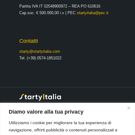
Partita IVA IT 02548900972 – REA PO 610616
Cap.soc. € 500.000,00 i.v | PEC
startyitalia@pec.it
Contatti
starty@startyitalia.com
Tel. (+39) 0574-1851022
® 2026 Starty Italia S.r.l
·
Diamo valore alla tua privacy
Società soggetta a direzione e
coordinamento da parte di:
Utilizziamo i cookie per migliorare la tua esperienza di
Open Source Italia S.r.l. cod.
navigazione, offrirti pubblicità o contenuti personalizzati e
fisc. e Num. Reg Imprese