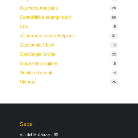
Business Analytics
20
Contabilità e adempimenti
69
Crm
5
eCommerce e marketplace
31
Gestionale Cloud
15
Gestionale Online
22
Magazzino digitale
5
Novità ed eventi
4
Risorse
26
Sede
Via del Molinuzzo, 93