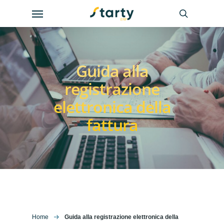
Skip
Menu
to
search
main
content
Guida alla
registrazione
elettronica della
fattura
Home
Guida alla registrazione elettronica della