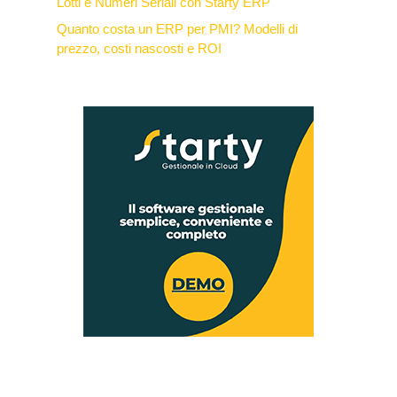
Lotti e Numeri Seriali con Starty ERP
Quanto costa un ERP per PMI? Modelli di
prezzo, costi nascosti e ROI