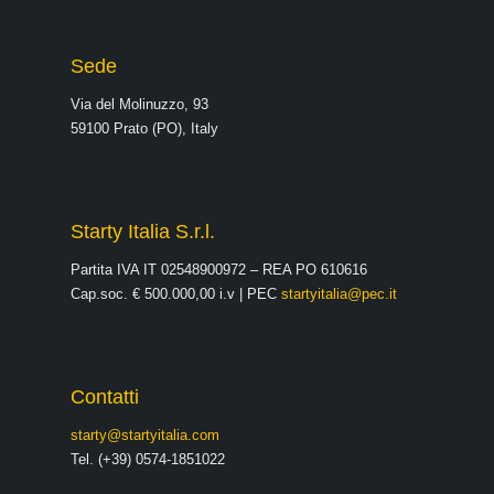
Sede
Via del Molinuzzo, 93
59100 Prato (PO), Italy
Starty Italia S.r.l.
Partita IVA IT 02548900972 – REA PO 610616
Cap.soc. € 500.000,00 i.v | PEC
startyitalia@pec.it
Contatti
starty@startyitalia.com
Tel. (+39) 0574-1851022