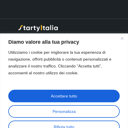
® 2026 Starty Italia S.r.l
·
Diamo valore alla tua privacy
Società soggetta a direzione e
coordinamento da parte di:
Utilizziamo i cookie per migliorare la tua esperienza di
Open Source Italia S.r.l. cod.
navigazione, offrirti pubblicità o contenuti personalizzati e
fisc. e Num. Reg Imprese
Pistoia-Prato.
analizzare il nostro traffico. Cliccando “Accetta tutti”,
Data Security & Privacy Policy
-
acconsenti al nostro utilizzo dei cookie.
Cookie Policy
🇮🇹
Privacy e Sicurezza Starty
ERP (IT)
|
Termini e Condizioni
Accettare tutto
Starty ERP (IT)
🇬🇧
Security & Privacy Starty
ERP (EN)
|
Terms & Conditions
Personalizza
Starty ERP (EN)
Rifiuta tutto