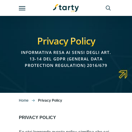
Skip
Menu
to
search
main
content
Privacy Policy
INFORMATIVA RESA AI SENSI DEGLI ART.
13-14 DEL GDPR (GENERAL DATA
PROTECTION REGULATION) 2016/679
Home
Privacy Policy
PRIVACY POLICY
Se stai leggendo questa policy significa che sei