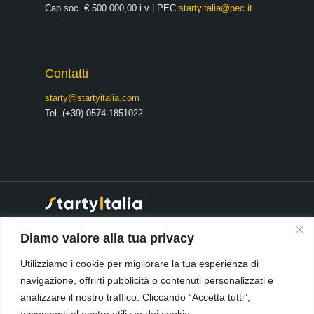
Cap.soc. € 500.000,00 i.v | PEC
startyitalia@pec.it
Contatti
starty@startyitalia.com
Tel. (+39) 0574-1851022
® 2026 Starty Italia S.r.l
·
Diamo valore alla tua privacy
Società soggetta a direzione e
coordinamento da parte di:
Utilizziamo i cookie per migliorare la tua esperienza di
Open Source Italia S.r.l. cod.
navigazione, offrirti pubblicità o contenuti personalizzati e
fisc. e Num. Reg Imprese
Pistoia-Prato.
analizzare il nostro traffico. Cliccando “Accetta tutti”,
Data Security & Privacy Policy
-
acconsenti al nostro utilizzo dei cookie.