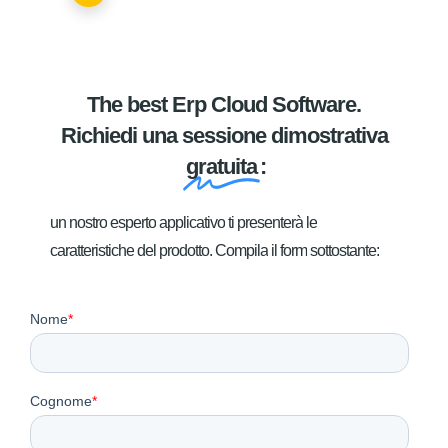
The best Erp Cloud Software.
Richiedi una sessione dimostrativa
gratuita
:
un
nostro
esperto
applicativo
ti
presenterà
le
caratteristiche
del
prodotto.
Compila
il
form
sottostante: