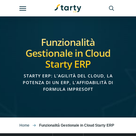
Skip
Menu
to
search
main
content
Funzionalità
Gestionale in Cloud
Starty ERP
STARTY ERP: L’AGILITÀ DEL CLOUD, LA
POTENZA DI UN ERP, L’AFFIDABILITÀ DI
FORMULA IMPRESOFT
Home
Funzionalità Gestionale in Cloud Starty ERP