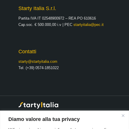
Starty Italia S.r.l.
Partita IVA IT 02548900972 – REA PO 610616
Cap.soc. € 500.000,00 i.v | PEC
startyitalia@pec.it
Contatti
starty@startyitalia.com
Tel. (+39) 0574-1851022
® 2026 Starty Italia S.r.l
·
Diamo valore alla tua privacy
Società soggetta a direzione e
coordinamento da parte di: