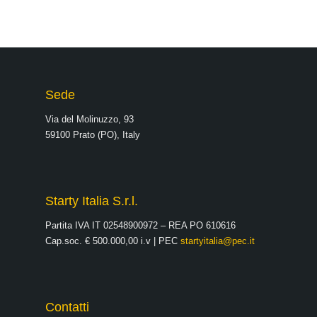
Sede
Via del Molinuzzo, 93
59100 Prato (PO), Italy
Starty Italia S.r.l.
Partita IVA IT 02548900972 – REA PO 610616
Cap.soc. € 500.000,00 i.v | PEC
startyitalia@pec.it
Contatti