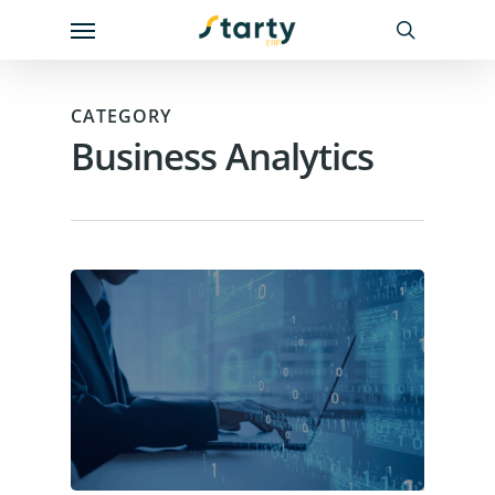
Skip
Menu
to
search
main
content
CATEGORY
Business Analytics