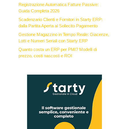
Registrazione Automatica Fatture Passive:
Guida Completa 2026
Scadenzario Clienti e Fornitori in Starty ERP:
dalla Partita Aperta al Sollecito Pagamento
Gestione Magazzino in Tempo Reale: Giacenze,
Lotti e Numeri Seriali con Starty ERP
Quanto costa un ERP per PMI? Modelli di
prezzo, costi nascosti e ROI