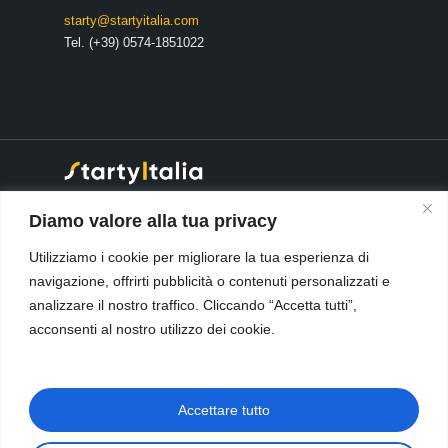
starty@startyitalia.com
Tel. (+39) 0574-1851022
® 2026 Starty Italia S.r.l
·
Diamo valore alla tua privacy
Società soggetta a direzione e
coordinamento da parte di:
Utilizziamo i cookie per migliorare la tua esperienza di
Open Source Italia S.r.l. cod.
navigazione, offrirti pubblicità o contenuti personalizzati e
fisc. e Num. Reg Imprese
Pistoia-Prato.
analizzare il nostro traffico. Cliccando “Accetta tutti”,
Data Security & Privacy Policy
-
acconsenti al nostro utilizzo dei cookie.
Cookie Policy
🇮🇹
Privacy e Sicurezza Starty
ERP (IT)
|
Termini e Condizioni
Accettare tutto
Starty ERP (IT)
🇬🇧
Security & Privacy Starty