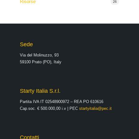
Risorse
26
Sede
Via del Molinuzzo, 93
59100 Prato (PO), Italy
Starty Italia S.r.l.
Partita IVA IT 02548900972 – REA PO 610616
Cap.soc. € 500.000,00 i.v | PEC
startyitalia@pec.it
Contatti