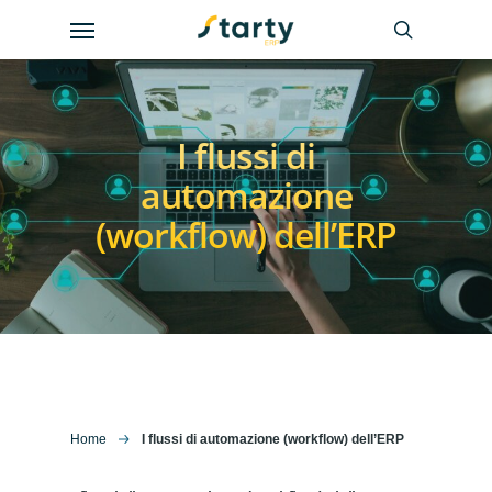
Skip
Menu
to
search
main
content
I flussi di
automazione
(workflow) dell’ERP
Home
I flussi di automazione (workflow) dell’ERP