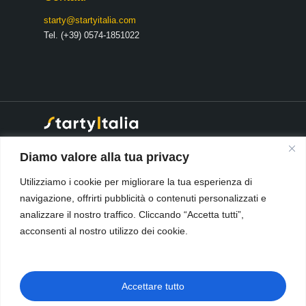
starty@startyitalia.com
Tel. (+39) 0574-1851022
® 2026 Starty Italia S.r.l
·
Diamo valore alla tua privacy
Società soggetta a direzione e
coordinamento da parte di:
Utilizziamo i cookie per migliorare la tua esperienza di
Open Source Italia S.r.l. cod.
navigazione, offrirti pubblicità o contenuti personalizzati e
fisc. e Num. Reg Imprese
Pistoia-Prato.
analizzare il nostro traffico. Cliccando “Accetta tutti”,
Data Security & Privacy Policy
-
acconsenti al nostro utilizzo dei cookie.
Cookie Policy
🇮🇹
Privacy e Sicurezza Starty
ERP (IT)
|
Termini e Condizioni
Accettare tutto
Starty ERP (IT)